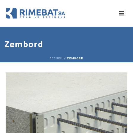
Zembord
ACCUEIL
/
ZEMBORD